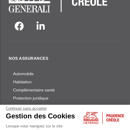
NOS ASSURANCES
Automobile
Habitation
Complémentaire santé
Protection juridique
Continuer sans accepter
LIENS UTILES
Gestion des Cookies
Lorsque vous naviguez sur le site
Plan du site