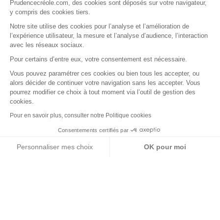
Prudencecréole.com, des cookies sont déposés sur votre navigateur,
Conseils en cas de sinistre
y compris des cookies tiers.
Trouver mon agence
Notre site utilise des cookies pour l’analyse et l’amélioration de
l’expérience utilisateur, la mesure et l’analyse d’audience, l’interaction
Nos conseils
avec les réseaux sociaux.
Dispositions Générales
Pour certains d’entre eux, votre consentement est nécessaire.
Vous pouvez paramétrer ces cookies ou bien tous les accepter, ou
NOS SERVICES
alors décider de continuer votre navigation sans les accepter. Vous
pourrez modifier ce choix à tout moment via l’outil de gestion des
cookies.
Demander un devis
Pour en savoir plus, consulter notre Politique cookies
Faire une réclamation
Consentements certifiés par
Payer ma cotisation
Résilier mon contrat
Personnaliser mes choix
OK pour moi
Ensembles face aux risques
Plateforme de Gestion du Consentement : Personnalisez vos Options
Axeptio consent
Notre plateforme vous permet d'adapter et de gérer vos paramètres de 
PRUDENCE CRÉOLE
Qui sommes-nous