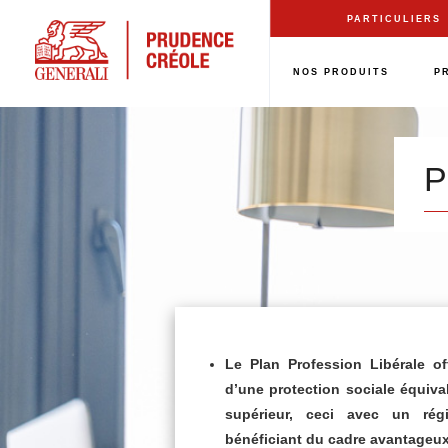
Aller
PARTICULIERS
au
contenu
NOS PRODUITS
P
principal
P
Le Plan Profession Libérale off
d’une protection sociale équival
supérieur, ceci avec un ré
bénéficiant du cadre avantageux 